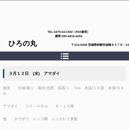
TEL.
0479-44-1582（FAX兼用）
携帯.090-4818-4204
ひろの丸
〒314-0408 茨城県神栖市波崎８４７８－13
３月１２日 (水) アマダイ
海況 天候/曇り 風向/北西 波高/１．５m 水温/１６度 水深/９０
m
アマダイ ３０～４６㎝ ６～１０尾
他 ホウボウ レンコ鯛 ムシガレイ多数