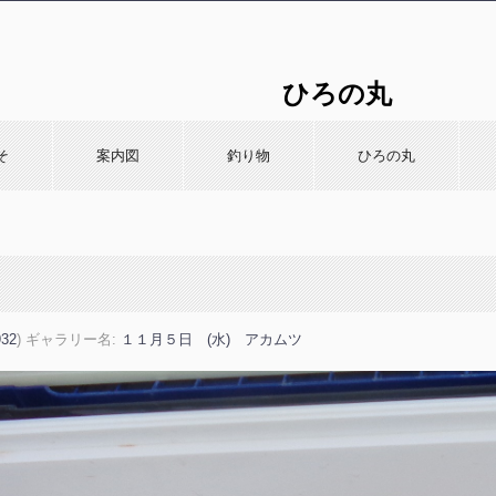
ひろの丸
〒314-04
そ
案内図
釣り物
ひろの丸
932
) ギャラリー名:
１１月５日 (水) アカムツ