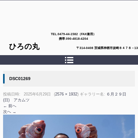
TEL.
0479-44-1582（FAX兼用）
携帯.090-4818-4204
ひろの丸
〒314-0408 茨城県神栖市波崎８４７８－13
DSC01269
投稿日時:
2025年6月29日
(
2576 × 1932
) ギャラリー名:
６月２９日
(日) アカムツ
← 前へ
次へ →