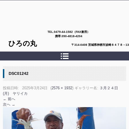
TEL.
0479-44-1582（FAX兼用）
携帯.090-4818-4204
ひろの丸
〒314-0408 茨城県神栖市波崎８４７８－13
DSC01242
投稿日時:
2025年3月24日
(
2576 × 1932
) ギャラリー名:
３月２４日
(月) ヤリイカ
← 前へ
次へ →